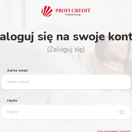
aloguj się na swoje kon
(Zaloguj się)
Adres email
Hasło
show_password
Zapomniałeś hasła?